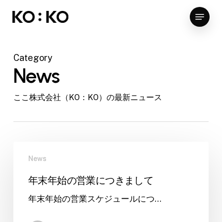
Skip
Menu
to
Close
main
Menu
content
Category
News
ここ株式会社（KO：KO）の最新ニュース
年
News
末
年
年末年始の営業につきまして
始
年末年始の営業スケジュールにつ…
の
営