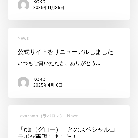
業
KOKO
2025年11月25日
に
つ
き
公
ま
News
式
し
サ
て
公式サイトをリニューアルしました
イ
いつもご覧いただき、ありがとう…
ト
を
リ
KOKO
2025年4月10日
ニ
ュ
ー
「glo（グ
ア
Lovaroma（ラバロマ）
News
ロ
ル
ー）」
し
「glo（グロー）」とのスペシャルコ
と
ま
ラボが実現しました！