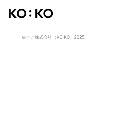
Skip
to
main
content
＠ここ株式会社（KO:KO）2025